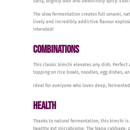
Salty, slightly sour and beautifully spicy. Exa
The slow fermentation creates full umami, natu
lively and incredibly addictive flavour explos
intended!
Combinations
This classic kimchi elevates any dish. Perfect a
topping on rice bowls, noodles, egg dishes, a
Ideal for everyone who loves deep, fermented 
Health
Thanks to natural fermentation, this kimchi is 
healthy gut microbiome. The Napa cabbage, da