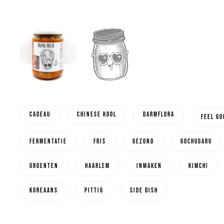
cadeau
chinese kool
darmflora
feel go
fermentatie
fris
gezond
gochugaru
groenten
haarlem
inmaken
kimchi
koreaans
pittig
side dish