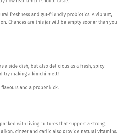
ctly how real kimchi should taste.
ral freshness and gut-friendly probiotics. A vibrant,
ion. Chances are this jar will be empty sooner than you
s a side dish, but also delicious as a fresh, spicy
nd try making a kimchi melt!
flavours and a proper kick.
packed with living cultures that support a strong,
ikon, ginger and garlic also provide natural vitamins,