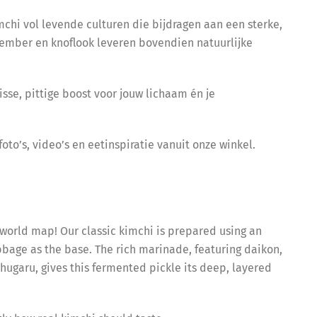
mchi vol levende culturen die bijdragen aan een sterke,
gember en knoflook leveren bovendien natuurlijke
isse, pittige boost voor jouw lichaam én je
to’s, video’s en eetinspiratie vanuit onze winkel.
 world map! Our classic kimchi is prepared using an
bage as the base. The rich marinade, featuring daikon,
chugaru, gives this fermented pickle its deep, layered