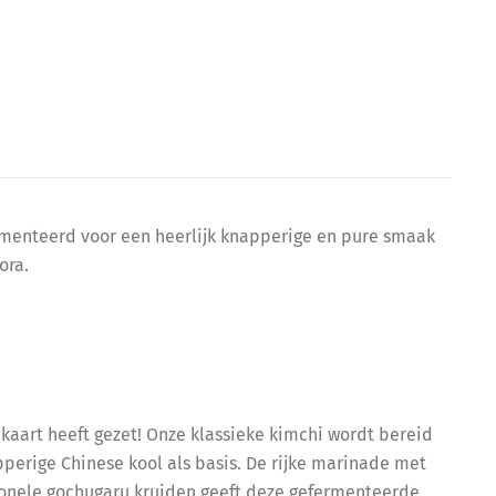
ermenteerd voor een heerlijk knapperige en pure smaak
ora.
aart heeft gezet! Onze klassieke kimchi wordt bereid
perige Chinese kool als basis. De rijke marinade met
itionele gochugaru kruiden geeft deze gefermenteerde