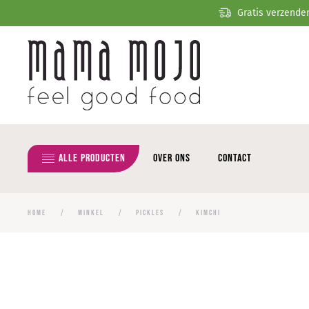
Gratis verzende
Overslaan en naar de inhoud gaan
Alle producten
Over ons
Contact
HOME
WINKEL
PICKLES
KIMCHI