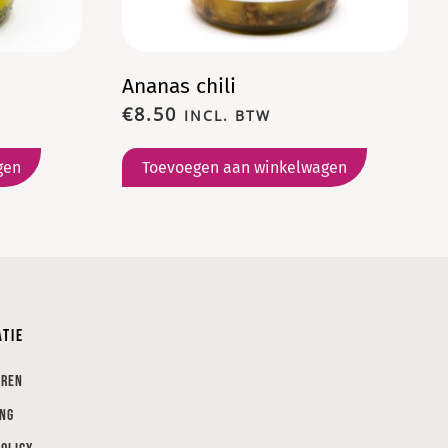
Ananas chili
€
8.50
INCL. BTW
gen
Toevoegen aan winkelwagen
atie
eren
ing