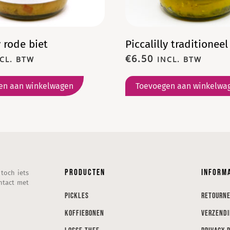
y rode biet
Piccalilly traditioneel
€
6.50
CL. BTW
INCL. BTW
en aan winkelwagen
Toevoegen aan winkelwa
Producten
Inform
 toch iets
ntact met
Pickles
Retourn
Koffiebonen
Verzend