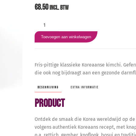
€
8.50
INCL. BTW
Kimchi
aantal
Toevoegen aan winkelwagen
Fris-pittige klassieke Koreaanse kimchi. Gef
die ook nog bijdraagt aan een gezonde darmfl
BESCHRIJVING
EXTRA INFORMATIE
Product
Ontdek de smaak die Korea wereldwijd op de k
volgens authentiek Koreaans recept, met knap
o.a. rettich, gember, knoflook, bosui en trad