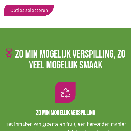
Dit
product
Opties selecteren
heeft
meerdere
variaties.
Deze
optie
Zo min mogelijk verspilling, zo
kan
veel mogelijk smaak
gekozen
worden
op
de
productpagina
Zo min mogelijk verspilling
Het inmaken van groente en fruit, een hervonden manier