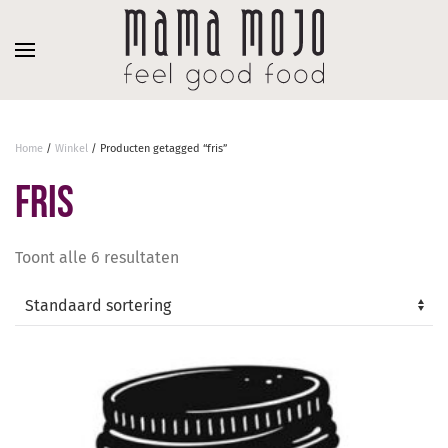
Overslaan en naar de inhoud gaan
Home
/
Winkel
/ Producten getagged “fris”
fris
Toont alle 6 resultaten