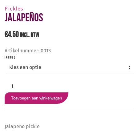
Pickles
Jalapeños
€
4.50
INCL. BTW
Artikelnummer:
0013
INHOUD
Jalapeños
aantal
Toevoegen aan winkelwagen
Jalapeno pickle