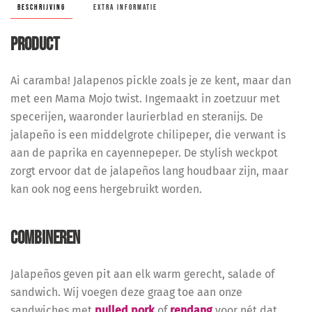
BESCHRIJVING
EXTRA INFORMATIE
PRODUCT
Ai caramba! Jalapenos pickle zoals je ze kent, maar dan
met een Mama Mojo twist. Ingemaakt in zoetzuur met
specerijen, waaronder laurierblad en steranijs. De
jalapeño is een middelgrote chilipeper, die verwant is
aan de paprika en cayennepeper. De stylish weckpot
zorgt ervoor dat de jalapeños lang houdbaar zijn, maar
kan ook nog eens hergebruikt worden.
COMBINEREN
Jalapeños geven pit aan elk warm gerecht, salade of
sandwich. Wij voegen deze graag toe aan onze
sandwiches met
pulled pork
of
rendang
voor nét dat