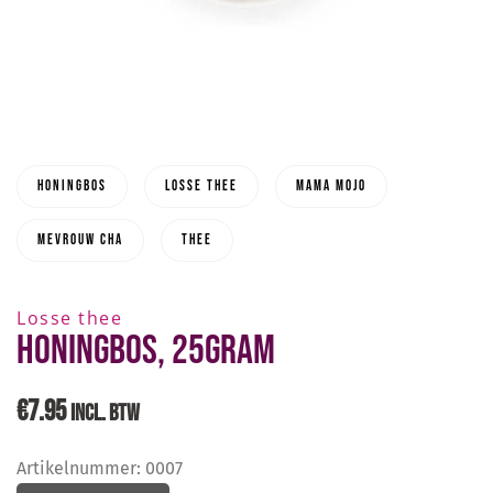
honingbos
losse thee
Mama Mojo
mevrouw cha
thee
Losse thee
Honingbos, 25gram
€
7.95
INCL. BTW
Artikelnummer:
0007