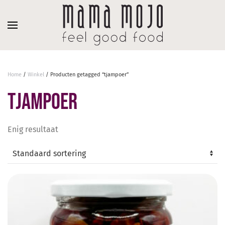
Overslaan en naar de inhoud gaan
Home
/
Winkel
/ Producten getagged “tjampoer”
tjampoer
Enig resultaat