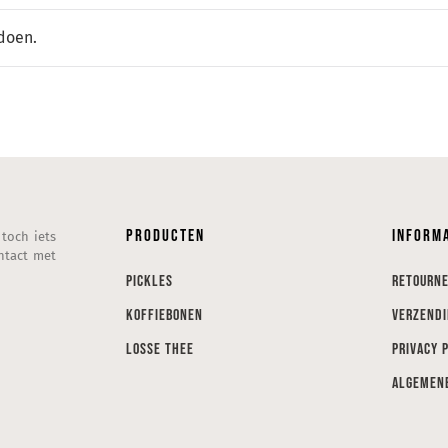
doen.
Producten
Inform
 toch iets
ntact met
Pickles
Retourn
Koffiebonen
Verzend
Losse thee
Privacy 
Algemen