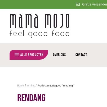
Gratis verzende
Overslaan en naar de inhoud gaan
Alle producten
Over ons
Contact
Home
/
Winkel
/ Producten getagged “rendang”
rendang