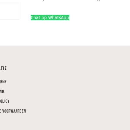
Chat op WhatsApp
atie
eren
ing
Policy
e voorwaarden