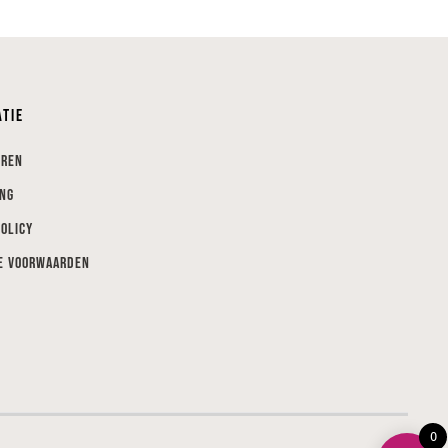
atie
eren
ing
Policy
e voorwaarden
0