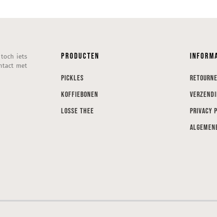
Producten
Inform
 toch iets
ntact met
Pickles
Retourn
Koffiebonen
Verzend
Losse thee
Privacy 
Algemen