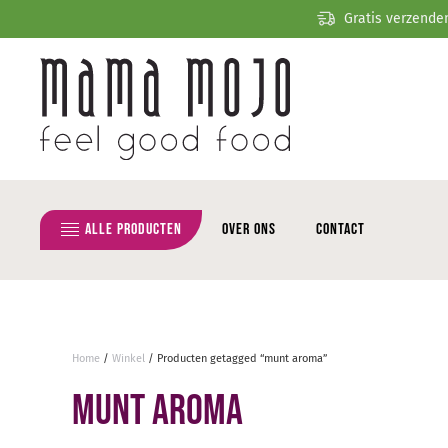
Gratis verzende
Overslaan en naar de inhoud gaan
Alle producten
Over ons
Contact
Home
/
Winkel
/ Producten getagged “munt aroma”
munt aroma