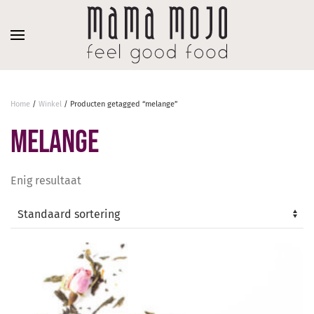
Overslaan en naar de inhoud gaan
Home
/
Winkel
/ Producten getagged “melange”
melange
Enig resultaat