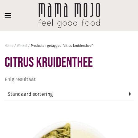
Overslaan en naar de inhoud gaan
Home
/
Winkel
/ Producten getagged “citrus kruidenthee”
citrus kruidenthee
Enig resultaat