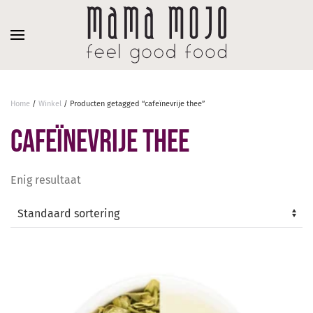
Overslaan en naar de inhoud gaan
Home
/
Winkel
/ Producten getagged “cafeïnevrije thee”
cafeïnevrije thee
Enig resultaat